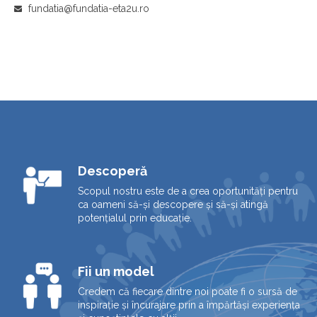
fundatia@fundatia-eta2u.ro
Descoperă
Scopul nostru este de a crea oportunități pentru
ca oameni să-și descopere și să-și atingă
potențialul prin educație.
Fii un model
Credem că fiecare dintre noi poate fi o sursă de
inspirație și încurajare prin a împărtăși experiența