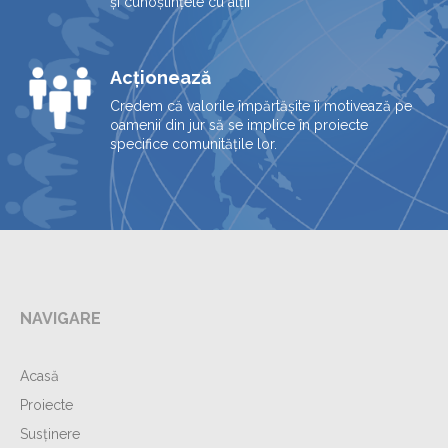
și cunoștințele cu alții
Acționează
Credem că valorile împărtășite îi motivează pe
oamenii din jur să se implice în proiecte
specifice comunitățile lor.
NAVIGARE
Acasă
Proiecte
Susținere